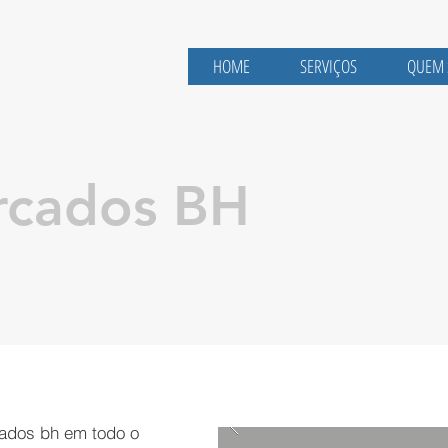
HOME
SERVIÇOS
QUEM
rcados BH
ados bh em todo o