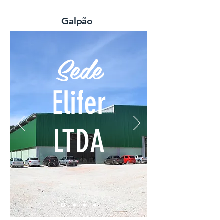
Galpão
Sede
Elifer
LTDA